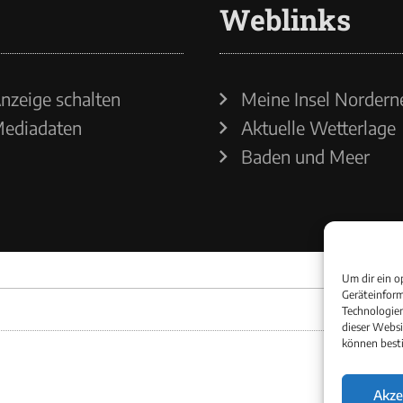
Weblinks
nzeige schalten
Meine Insel Nordern
ediadaten
Aktuelle Wetterlage
Baden und Meer
Um dir ein o
Geräteinform
Technologien
dieser Websi
können best
Akze