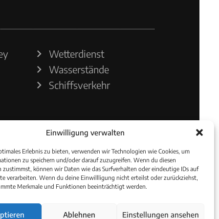
ey
Wetterdienst
Wasserstände
Schiffsverkehr
Einwilligung verwalten
ptimales Erlebnis zu bieten, verwenden wir Technologien wie Cookies, um
ationen zu speichern und/oder darauf zuzugreifen. Wenn du diesen
 zustimmst, können wir Daten wie das Surfverhalten oder eindeutige IDs auf
te verarbeiten. Wenn du deine Einwillligung nicht erteilst oder zurückziehst,
immte Merkmale und Funktionen beeinträchtigt werden.
ptieren
Ablehnen
Einstellungen ansehen