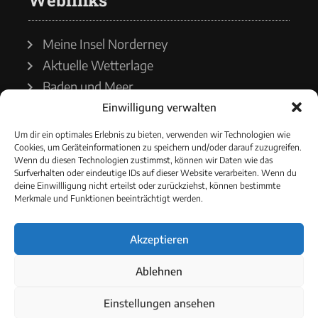
Weblinks
Meine Insel Norderney
Aktuelle Wetterlage
Baden und Meer
Einwilligung verwalten
Wetterdienst
Um dir ein optimales Erlebnis zu bieten, verwenden wir Technologien wie
Cookies, um Geräteinformationen zu speichern und/oder darauf zuzugreifen.
Wasserstände
Wenn du diesen Technologien zustimmst, können wir Daten wie das
Surfverhalten oder eindeutige IDs auf dieser Website verarbeiten. Wenn du
Schiffsverkehr
deine Einwillligung nicht erteilst oder zurückziehst, können bestimmte
Merkmale und Funktionen beeinträchtigt werden.
Akzeptieren
© 2021 - Norderneyer Morgen
Ablehnen
Cookie-Richtlinie
Einstellungen ansehen