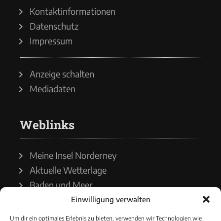
Kontaktinformationen
Datenschutz
Impressum
Anzeige schalten
Mediadaten
Weblinks
Meine Insel Norderney
Aktuelle Wetterlage
Baden und Meer
Einwilligung verwalten
Wetterdienst
Um dir ein optimales Erlebnis zu bieten, verwenden wir Technologien wie