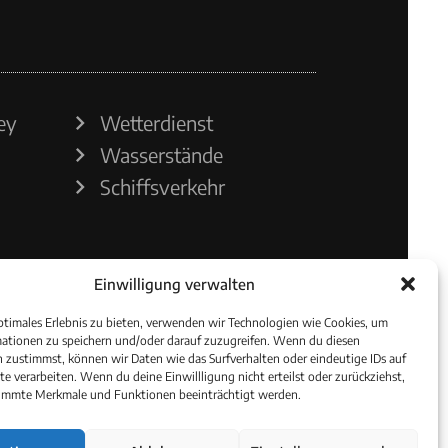
ey
Wetterdienst
Wasserstände
Schiffsverkehr
Einwilligung verwalten
ptimales Erlebnis zu bieten, verwenden wir Technologien wie Cookies, um
ationen zu speichern und/oder darauf zuzugreifen. Wenn du diesen
 zustimmst, können wir Daten wie das Surfverhalten oder eindeutige IDs auf
te verarbeiten. Wenn du deine Einwillligung nicht erteilst oder zurückziehst,
immte Merkmale und Funktionen beeinträchtigt werden.