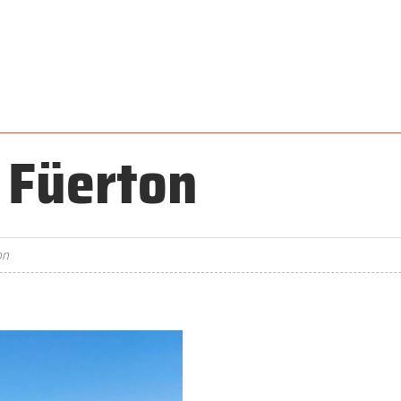
 Füerton
on