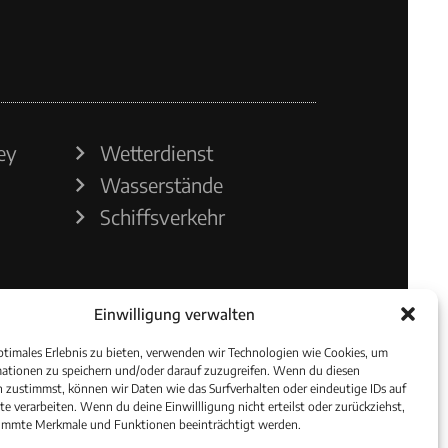
ey
Wetterdienst
Wasserstände
Schiffsverkehr
Einwilligung verwalten
ptimales Erlebnis zu bieten, verwenden wir Technologien wie Cookies, um
ationen zu speichern und/oder darauf zuzugreifen. Wenn du diesen
 zustimmst, können wir Daten wie das Surfverhalten oder eindeutige IDs auf
te verarbeiten. Wenn du deine Einwillligung nicht erteilst oder zurückziehst,
immte Merkmale und Funktionen beeinträchtigt werden.