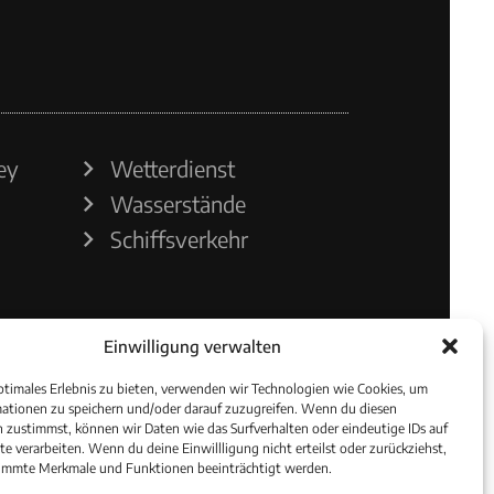
ey
Wetterdienst
Wasserstände
Schiffsverkehr
Einwilligung verwalten
ptimales Erlebnis zu bieten, verwenden wir Technologien wie Cookies, um
ationen zu speichern und/oder darauf zuzugreifen. Wenn du diesen
 zustimmst, können wir Daten wie das Surfverhalten oder eindeutige IDs auf
te verarbeiten. Wenn du deine Einwillligung nicht erteilst oder zurückziehst,
immte Merkmale und Funktionen beeinträchtigt werden.