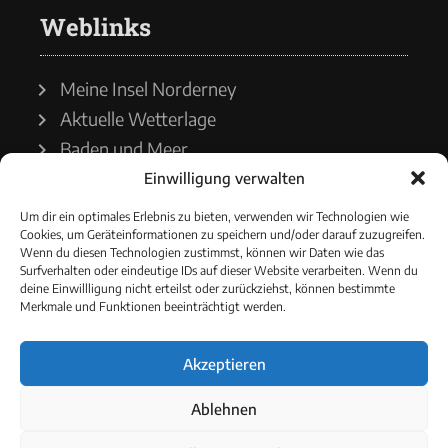
Weblinks
Meine Insel Norderney
Aktuelle Wetterlage
Baden und Meer
Einwilligung verwalten
Wetterdienst
Um dir ein optimales Erlebnis zu bieten, verwenden wir Technologien wie
Cookies, um Geräteinformationen zu speichern und/oder darauf zuzugreifen.
Wasserstände
Wenn du diesen Technologien zustimmst, können wir Daten wie das
Surfverhalten oder eindeutige IDs auf dieser Website verarbeiten. Wenn du
Schiffsverkehr
deine Einwillligung nicht erteilst oder zurückziehst, können bestimmte
Merkmale und Funktionen beeinträchtigt werden.
Akzeptieren
© 2021 - Norderneyer Morgen
Ablehnen
Cookie-Richtlinie