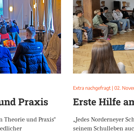
Extra nachgefragt
|
02. Nove
 und Praxis
Erste Hilfe a
n Theorie und Praxis“
„Jedes Norderneyer Sch
edlicher
seinem Schulleben auc