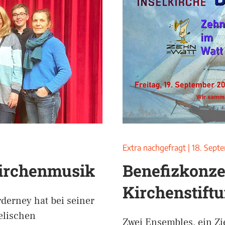
Extra nachgefragt
|
18. Sept
Kirchenmusik
Benefizkonzer
Kirchenstift
derney hat bei seiner
elischen
Zwei Ensembles, ein Zi