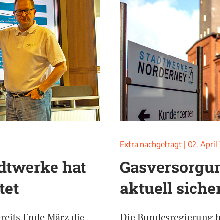
Extra nachgefragt
|
02. April
dtwerke hat
Gasversorgu
tet
aktuell siche
eits Ende März die
Die Bundesregierung h