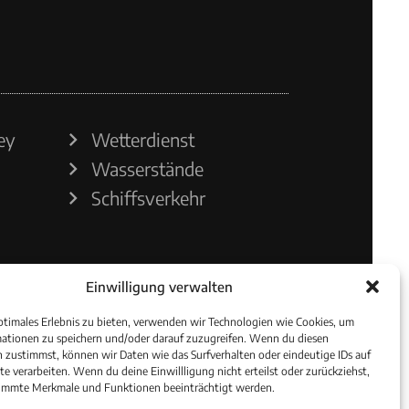
ey
Wetterdienst
Wasserstände
Schiffsverkehr
Einwilligung verwalten
ptimales Erlebnis zu bieten, verwenden wir Technologien wie Cookies, um
ationen zu speichern und/oder darauf zuzugreifen. Wenn du diesen
 zustimmst, können wir Daten wie das Surfverhalten oder eindeutige IDs auf
te verarbeiten. Wenn du deine Einwillligung nicht erteilst oder zurückziehst,
immte Merkmale und Funktionen beeinträchtigt werden.