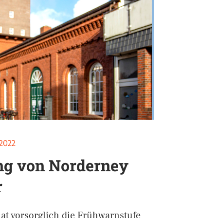
 2022
ng von Norderney
r
at vorsorglich die Frühwarnstufe