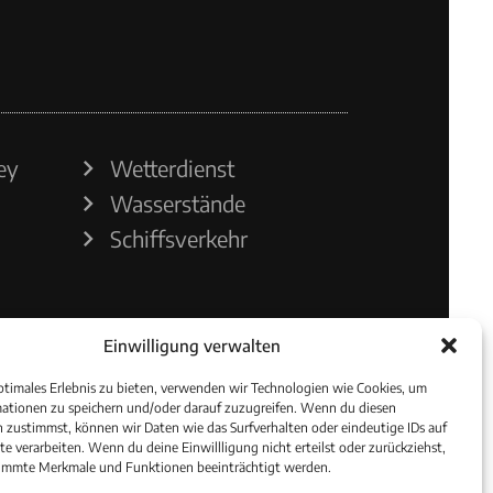
ey
Wetterdienst
Wasserstände
Schiffsverkehr
Einwilligung verwalten
ptimales Erlebnis zu bieten, verwenden wir Technologien wie Cookies, um
ationen zu speichern und/oder darauf zuzugreifen. Wenn du diesen
 zustimmst, können wir Daten wie das Surfverhalten oder eindeutige IDs auf
te verarbeiten. Wenn du deine Einwillligung nicht erteilst oder zurückziehst,
immte Merkmale und Funktionen beeinträchtigt werden.