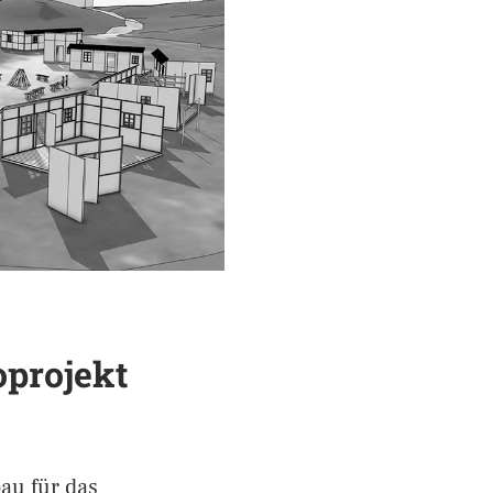
oprojekt
au für das