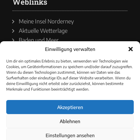
Weblinks
Meine Insel Norderney
Aktuelle Wetterlage
Baden und Meer
Einwilligung verwalten
Wetterdienst
Um dir ein optimales Erlebnis zu bieten, verwenden wir Technologien wie
Cookies, um Geräteinformationen zu speichern und/oder darauf zuzugreifen.
Wasserstände
Wenn du diesen Technologien zustimmst, können wir Daten wie das
Surfverhalten oder eindeutige IDs auf dieser Website verarbeiten. Wenn du
Schiffsverkehr
deine Einwillligung nicht erteilst oder zurückziehst, können bestimmte
Merkmale und Funktionen beeinträchtigt werden.
Akzeptieren
© 2021 - Norderneyer Morgen
Ablehnen
Cookie-Richtlinie
Einstellungen ansehen