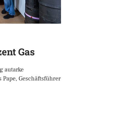
zent Gas
ng autarke
s Pape, Geschäftsführer