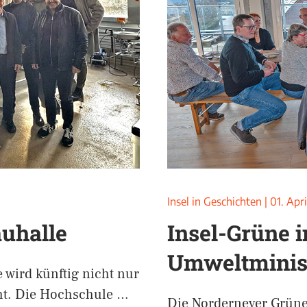
Insel in Geschichten
|
01. Apr
auhalle
Insel-Grüne 
Umweltminis
 wird künftig nicht nur
cht. Die Hochschule …
Die Norderneyer Grüne