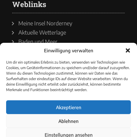
Weblinks
Meine Insel Norderney
Aktuelle Wetterlage
Baden und Meer
Einwilligung verwalten
Wetterdienst
Um dir ein optimales Erlebnis zu bieten, verwenden wir Technologien wie
Cookies, um Geräteinformationen zu speichern und/oder darauf zuzugreifen.
Wasserstände
Wenn du diesen Technologien zustimmst, können wir Daten wie das
Surfverhalten oder eindeutige IDs auf dieser Website verarbeiten. Wenn du
Schiffsverkehr
deine Einwillligung nicht erteilst oder zurückziehst, können bestimmte
Merkmale und Funktionen beeinträchtigt werden.
Akzeptieren
© 2021 - Norderneyer Morgen
Ablehnen
Cookie-Richtlinie
Einstellungen ansehen