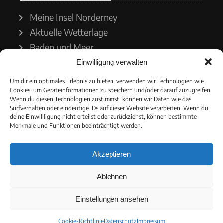
Meine Insel Norderney
Aktuelle Wetterlage
Baden und Meer
Einwilligung verwalten
Wetterdienst
Um dir ein optimales Erlebnis zu bieten, verwenden wir Technologien wie
Cookies, um Geräteinformationen zu speichern und/oder darauf zuzugreifen.
Wasserstände
Wenn du diesen Technologien zustimmst, können wir Daten wie das
Surfverhalten oder eindeutige IDs auf dieser Website verarbeiten. Wenn du
Schiffsverkehr
deine Einwillligung nicht erteilst oder zurückziehst, können bestimmte
Merkmale und Funktionen beeinträchtigt werden.
Akzeptieren
© 2021 - Norderneyer Morgen
Ablehnen
Cookie-Richtlinie
Einstellungen ansehen
Cookie-Richtlinie
Datenschutz
Impressum