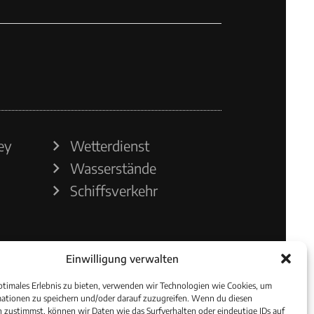
ey
Wetterdienst
Wasserstände
Schiffsverkehr
Einwilligung verwalten
ptimales Erlebnis zu bieten, verwenden wir Technologien wie Cookies, um
ationen zu speichern und/oder darauf zuzugreifen. Wenn du diesen
 zustimmst, können wir Daten wie das Surfverhalten oder eindeutige IDs auf