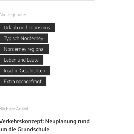
Abgelegt unter
Urlaub und Tourismus
Typisch Norderney
Norderney regional
Leben und Leute
Insel in Geschichten
Extra nachgefragt
Nächster Artikel
Verkehrskonzept: Neuplanung rund
um die Grundschule