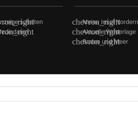
nzeige schalten
Meine Insel Norder
ediadaten
Aktuelle Wetterlage
Baden und Meer