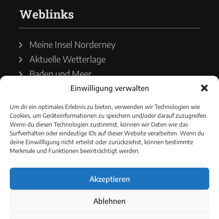
Weblinks
Meine Insel Norderney
Aktuelle Wetterlage
Baden und Meer
Einwilligung verwalten
Wetterdienst
Um dir ein optimales Erlebnis zu bieten, verwenden wir Technologien wie
Cookies, um Geräteinformationen zu speichern und/oder darauf zuzugreifen.
Wasserstände
Wenn du diesen Technologien zustimmst, können wir Daten wie das
Surfverhalten oder eindeutige IDs auf dieser Website verarbeiten. Wenn du
Schiffsverkehr
deine Einwillligung nicht erteilst oder zurückziehst, können bestimmte
Merkmale und Funktionen beeinträchtigt werden.
Akzeptieren
© 2021 - Norderneyer Morgen
Ablehnen
Cookie-Richtlinie