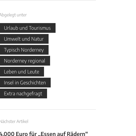
Abgelegt unter
Urlaub und Tourismus
Umwelt und Natur
Typisch Norderney
Norderney regional
Leben und Leute
Insel in Geschichten
Extra nachgefragt
Nächster Artikel
4.000 Euro für „Essen auf Rädern“