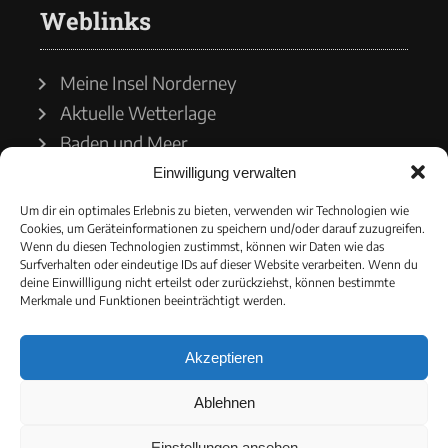
Weblinks
Meine Insel Norderney
Aktuelle Wetterlage
Baden und Meer
Einwilligung verwalten
Wetterdienst
Um dir ein optimales Erlebnis zu bieten, verwenden wir Technologien wie
Cookies, um Geräteinformationen zu speichern und/oder darauf zuzugreifen.
Wasserstände
Wenn du diesen Technologien zustimmst, können wir Daten wie das
Surfverhalten oder eindeutige IDs auf dieser Website verarbeiten. Wenn du
Schiffsverkehr
deine Einwillligung nicht erteilst oder zurückziehst, können bestimmte
Merkmale und Funktionen beeinträchtigt werden.
Akzeptieren
© 2021 - Norderneyer Morgen
Ablehnen
Cookie-Richtlinie
Einstellungen ansehen