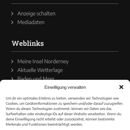
Anzeige schalten
Mediadaten
Weblinks
Meine Insel Norderney
Aktuelle Wetterlage
Baden und Meer
Einwilligung verwalten
Wetterdienst
Um dir ein optimales Erlebnis zu bieten, verwenden wir Technologien wie
Cookies, um Geräteinformationen zu speichern und/oder darauf zuzugreifen.
Wasserstände
Wenn du diesen Technologien zustimmst, können wir Daten wie das
Surfverhalten oder eindeutige IDs auf dieser Website verarbeiten. Wenn du
Schiffsverkehr
deine Einwillligung nicht erteilst oder zurückziehst, können bestimmte
Merkmale und Funktionen beeinträchtigt werden.