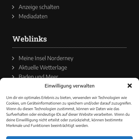
Anzeige schalten
Mediadaten
Weblinks
Meine Insel Norderney
Aktuelle Wetterlage
Baden und Meer
Einwilligung verwalten
Wetterdienst
Um dir ein optimales Erlebnis zu bieten, verwenden wir Technologien wie
Cookies, um Geräteinformationen zu speichern und/oder darauf zuzugreifen.
Wasserstände
Wenn du diesen Technologien zustimmst, können wir Daten wie das
Surfverhalten oder eindeutige IDs auf dieser Website verarbeiten. Wenn du
Schiffsverkehr
deine Einwillligung nicht erteilst oder zurückziehst, können bestimmte
Merkmale und Funktionen beeinträchtigt werden.