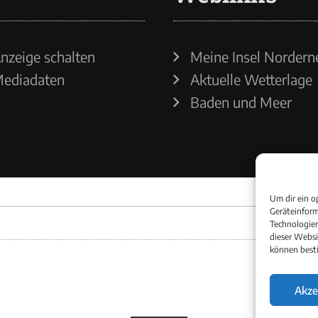
nzeige schalten
Meine Insel Nordern
ediadaten
Aktuelle Wetterlage
Baden und Meer
Um dir ein o
Geräteinform
Technologien
dieser Websi
können best
Akze