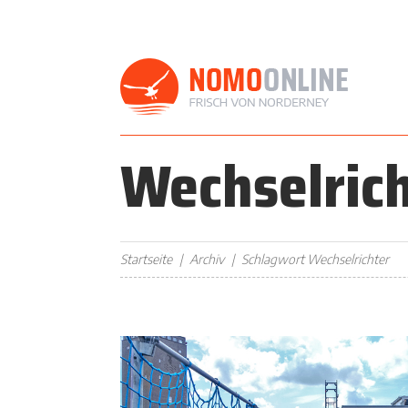
Wechselric
Startseite
Archiv
Schlagwort Wechselrichter