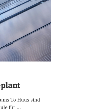
eplant
rums To Huus sind
dule für …