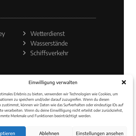
ey
Wetterdienst
Wasserstände
Schiffsverkehr
Einwilligung verwalten
ptimales Erlebnis zu bieten, verwenden wir Technologien wie Cookies, um
ationen zu speichern und/oder darauf zuzugreifen. Wenn du diesen
 zustimmst, können wir Daten wie das Surfverhalten oder eindeutige IDs auf
te verarbeiten. Wenn du deine Einwillligung nicht erteilst oder zurückziehst,
immte Merkmale und Funktionen beeinträchtigt werden.
ptieren
Ablehnen
Einstellungen ansehen