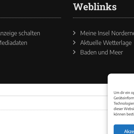
Weblinks
nzeige schalten
Meine Insel Nordern
ediadaten
Aktuelle Wetterlage
Baden und Meer
Um dir ein o
Geräteinform
Technologien
dieser Websi
können best
Akze