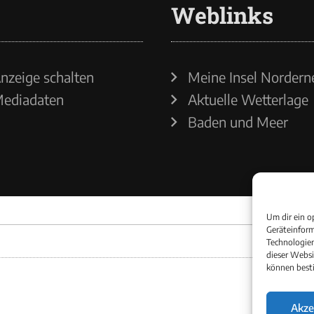
Weblinks
nzeige schalten
Meine Insel Nordern
ediadaten
Aktuelle Wetterlage
Baden und Meer
Um dir ein o
Geräteinform
Technologien
dieser Websi
können best
Akze