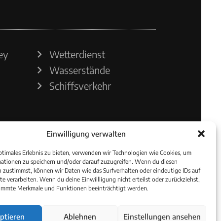
ey
Wetterdienst
Wasserstände
Schiffsverkehr
Einwilligung verwalten
ptimales Erlebnis zu bieten, verwenden wir Technologien wie Cookies, um
ationen zu speichern und/oder darauf zuzugreifen. Wenn du diesen
 zustimmst, können wir Daten wie das Surfverhalten oder eindeutige IDs auf
te verarbeiten. Wenn du deine Einwillligung nicht erteilst oder zurückziehst,
immte Merkmale und Funktionen beeinträchtigt werden.
ptieren
Ablehnen
Einstellungen ansehen