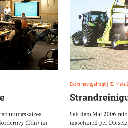
Extra nachgefragt
|
15. März 
se
Strandreinig
rrechnungssatzes
Seit dem Mai 2006 rein
Norderney (Tdn) im
maschinell per Diesel