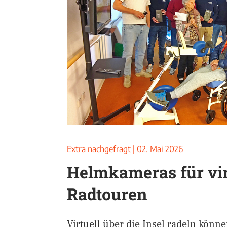
Extra nachgefragt
|
02. Mai 2026
Helmkameras für vir
Radtouren
Virtuell über die Insel radeln kön