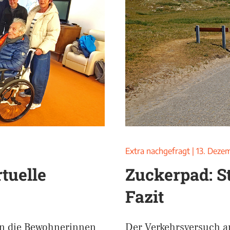
Extra nachgefragt
|
13. Deze
tuelle
Zuckerpad: St
Fazit
nen die Bewohnerinnen
Der Verkehrsversuch a