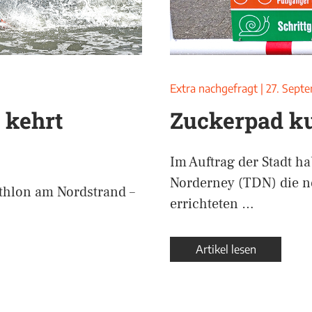
Extra nachgefragt
|
27. Sept
 kehrt
Zuckerpad ku
Im Auftrag der Stadt h
Norderney (TDN) die n
athlon am Nordstrand –
errichteten …
Artikel lesen