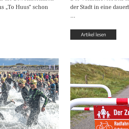
s „To Huus“ schon
der Stadt in eine daue
…
Artikel lesen