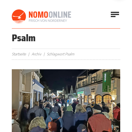
Psalm
Startseite
Archiv
Schlagwort Psalm