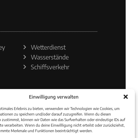
ey
Wetterdienst
Wasserstände
Schiffsverkehr
Einwilligung verwalten
ptimales Erlebnis zu bieten, verwenden wir Technologien wie Cookies, um
ationen zu speichern und/oder darauf zuzugreifen. Wenn du diesen
 zustimmst, können wir Daten wie das Surfverhalten oder eindeutige IDs auf
te verarbeiten. Wenn du deine Einwillligung nicht erteilst oder zurückziehst,
immte Merkmale und Funktionen beeinträchtigt werden.