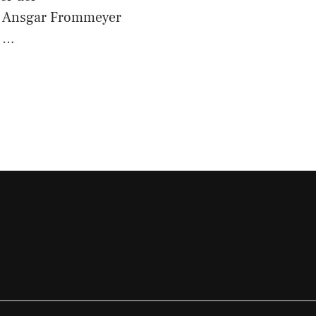
l“ Ansgar Frommeyer
n …