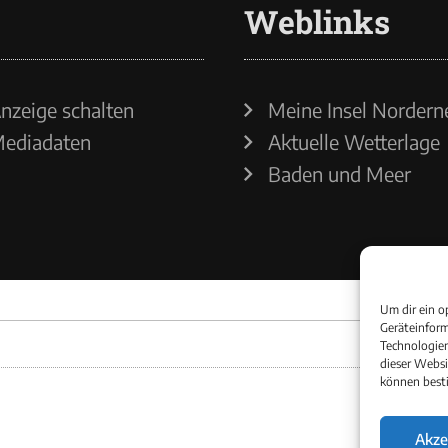
Weblinks
nzeige schalten
Meine Insel Nordern
ediadaten
Aktuelle Wetterlage
Baden und Meer
Um dir ein o
Geräteinform
Technologien
dieser Websi
können best
Akze