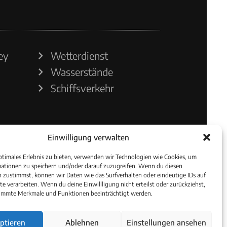
ey
Wetterdienst
Wasserstände
Schiffsverkehr
Einwilligung verwalten
ptimales Erlebnis zu bieten, verwenden wir Technologien wie Cookies, um
ationen zu speichern und/oder darauf zuzugreifen. Wenn du diesen
 zustimmst, können wir Daten wie das Surfverhalten oder eindeutige IDs auf
te verarbeiten. Wenn du deine Einwillligung nicht erteilst oder zurückziehst,
immte Merkmale und Funktionen beeinträchtigt werden.
ptieren
Ablehnen
Einstellungen ansehen