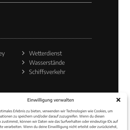
ey
Wetterdienst
Wasserstände
Schiffsverkehr
Einwilligung verwalten
ptimales Erlebnis zu bieten, verwenden wir Technologien wie Cookies, um
ationen zu speichern und/oder darauf zuzugreifen. Wenn du diesen
 zustimmst, können wir Daten wie das Surfverhalten oder eindeutige IDs auf
te verarbeiten. Wenn du deine Einwillligung nicht erteilst oder zurückziehst,