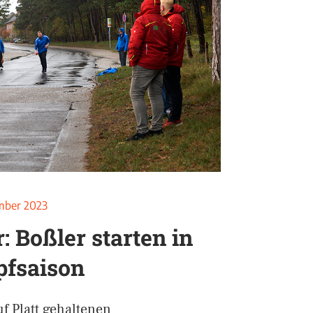
mber 2023
: Boßler starten in
pfsaison
uf Platt gehaltenen