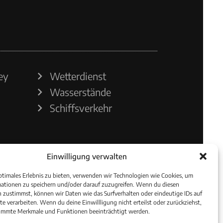
ey
Wetterdienst
Wasserstände
Schiffsverkehr
Einwilligung verwalten
ptimales Erlebnis zu bieten, verwenden wir Technologien wie Cookies, um
ationen zu speichern und/oder darauf zuzugreifen. Wenn du diesen
 zustimmst, können wir Daten wie das Surfverhalten oder eindeutige IDs auf
te verarbeiten. Wenn du deine Einwillligung nicht erteilst oder zurückziehst,
immte Merkmale und Funktionen beeinträchtigt werden.