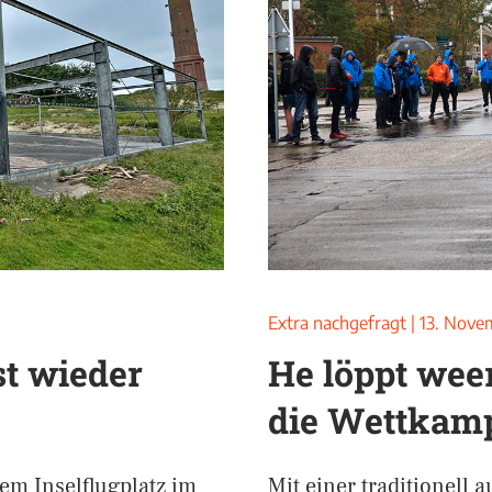
Extra nachgefragt
|
13. Nove
st wieder
He löppt weer
die Wettkam
m Inselflugplatz im
Mit einer traditionell a