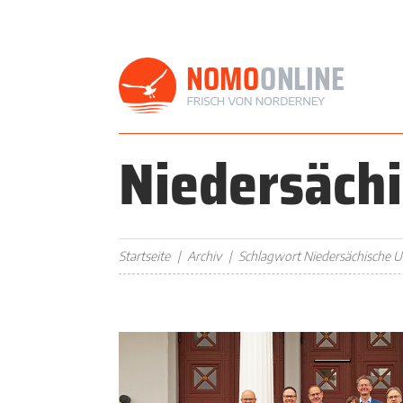
Niedersäch
Startseite
Archiv
Schlagwort Niedersächische 