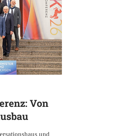
erenz: Von
ausbau
versationshaus und