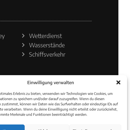
ey
Wetterdienst
Wasserstände
Schiffsverkehr
Einwilligung verwalten
ptimales Erlebnis zu bieten, verwenden wir Technologien wie Cookies, um
ationen zu speichern und/oder darauf zuzugreifen. Wenn du diesen
 zustimmst, können wir Daten wie das Surfverhalten oder eindeutige IDs auf
te verarbeiten. Wenn du deine Einwillligung nicht erteilst oder zurückziehst,
immte Merkmale und Funktionen beeinträchtigt werden.