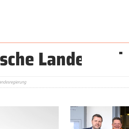
ische Landesregi
andesregierung