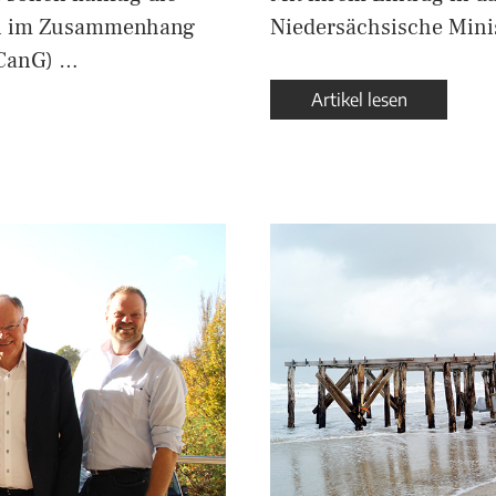
en im Zusammenhang
Niedersächsische Mini
CanG) …
Artikel lesen