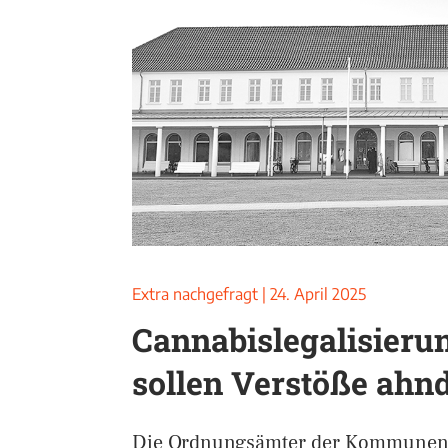
Extra nachgefragt
|
24. April 2025
Cannabislegalisier
sollen Verstöße ahn
Die Ordnungsämter der Kommunen s