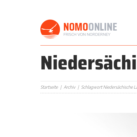
Niedersäch
Startseite
Archiv
Schlagwort Niedersächische L