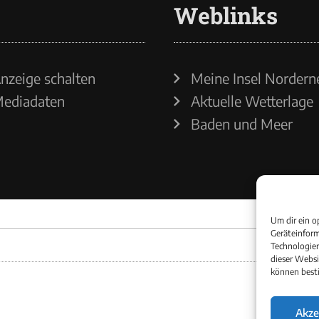
Weblinks
nzeige schalten
Meine Insel Nordern
ediadaten
Aktuelle Wetterlage
Baden und Meer
Um dir ein o
Geräteinform
Technologien
dieser Websi
können best
Akze