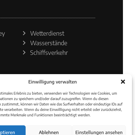
ey
Wetterdienst
Wasserstände
Schiffsverkehr
Einwilligung verwalten
ptimales Erlebnis zu bieten, verwenden wir Technologien wie Cookies, um
ationen zu speichern und/oder darauf zuzugreifen. Wenn du diesen
 zustimmst, können wir Daten wie das Surfverhalten oder eindeutige IDs auf
te verarbeiten. Wenn du deine Einwillligung nicht erteilst oder zurückziehst,
immte Merkmale und Funktionen beeinträchtigt werden.
ptieren
Ablehnen
Einstellungen ansehen