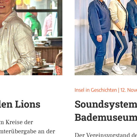
Insel in Geschichten
|
12. No
den Lions
Soundsystem 
Bademuseu
m Kreise der
mterübergabe an der
Der Vereinsvorstand 