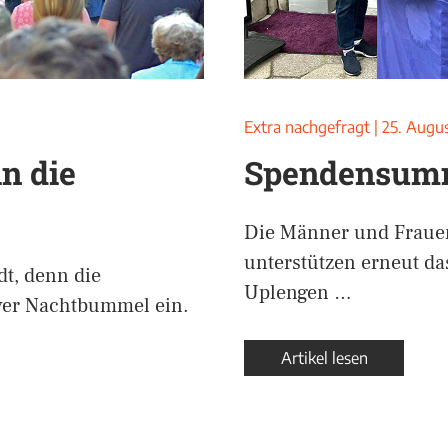
Extra nachgefragt
|
25. Augu
n die
Spendensumm
Die Männer und Frauen
unterstützen erneut d
dt, denn die
Uplengen …
yer Nachtbummel ein.
Artikel lesen