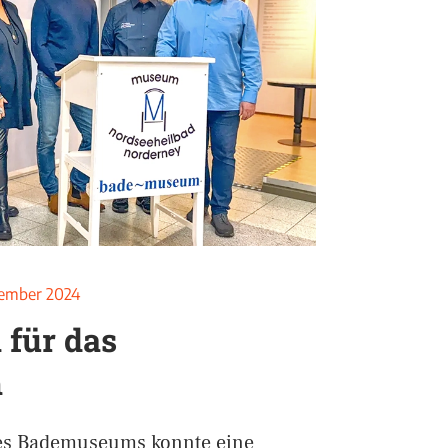
vember 2024
für das
m
des Bademuseums konnte eine