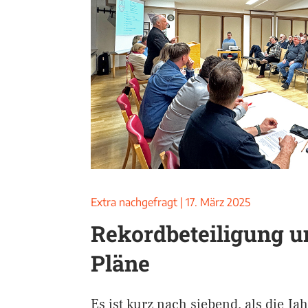
Extra nachgefragt
|
17. März 2025
Rekordbeteiligung u
Pläne
Es ist kurz nach siebend, als die 