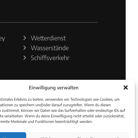
ey
Wetterdienst
Wasserstände
Schiffsverkehr
Einwilligung verwalten
ptimales Erlebnis zu bieten, verwenden wir Technologien wie Cookies, um
ationen zu speichern und/oder darauf zuzugreifen. Wenn du diesen
 zustimmst, können wir Daten wie das Surfverhalten oder eindeutige IDs auf
te verarbeiten. Wenn du deine Einwillligung nicht erteilst oder zurückziehst,
immte Merkmale und Funktionen beeinträchtigt werden.