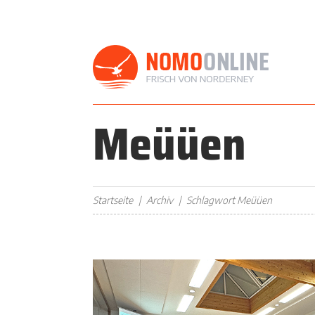
Meüüen
Startseite
Archiv
Schlagwort Meüüen