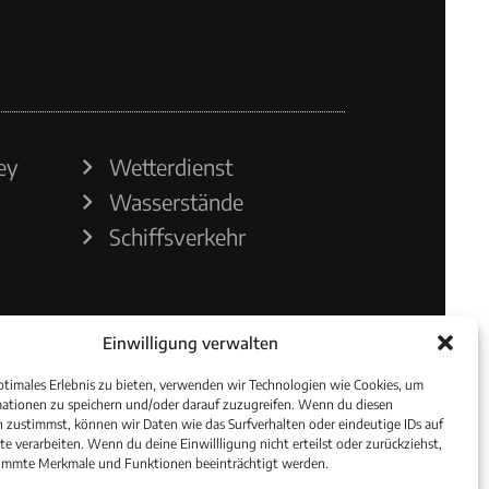
ey
Wetterdienst
Wasserstände
Schiffsverkehr
Einwilligung verwalten
ptimales Erlebnis zu bieten, verwenden wir Technologien wie Cookies, um
ationen zu speichern und/oder darauf zuzugreifen. Wenn du diesen
 zustimmst, können wir Daten wie das Surfverhalten oder eindeutige IDs auf
te verarbeiten. Wenn du deine Einwillligung nicht erteilst oder zurückziehst,
immte Merkmale und Funktionen beeinträchtigt werden.