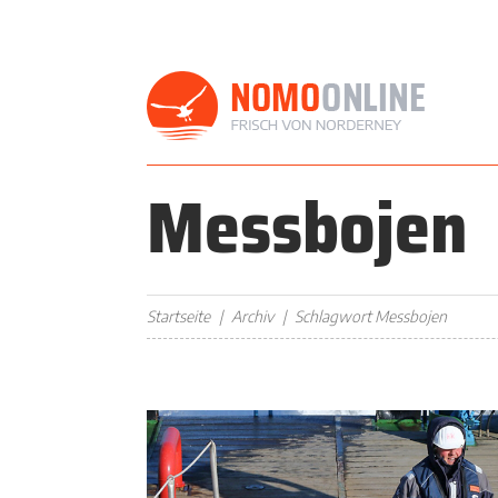
Messbojen
Startseite
Archiv
Schlagwort Messbojen