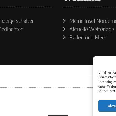
nzeige schalten
Meine Insel Nordern
ediadaten
Aktuelle Wetterlage
Baden und Meer
Um dir ein o
Geräteinform
Technologien
dieser Websi
können best
Akze