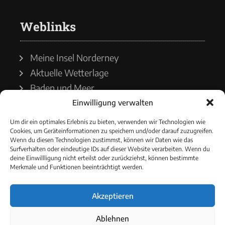
Weblinks
Meine Insel Norderney
Aktuelle Wetterlage
Baden und Meer
Einwilligung verwalten
Wetterdienst
Um dir ein optimales Erlebnis zu bieten, verwenden wir Technologien wie
Cookies, um Geräteinformationen zu speichern und/oder darauf zuzugreifen.
Wasserstände
Wenn du diesen Technologien zustimmst, können wir Daten wie das
Surfverhalten oder eindeutige IDs auf dieser Website verarbeiten. Wenn du
Schiffsverkehr
deine Einwillligung nicht erteilst oder zurückziehst, können bestimmte
Merkmale und Funktionen beeinträchtigt werden.
Akzeptieren
© 2021 - Norderneyer Morgen
Ablehnen