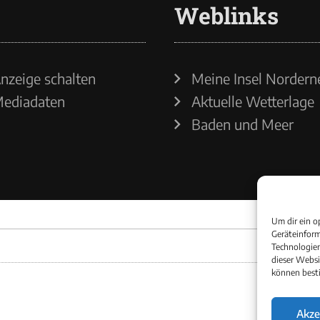
Weblinks
nzeige schalten
Meine Insel Nordern
ediadaten
Aktuelle Wetterlage
Baden und Meer
Um dir ein o
Geräteinform
Technologien
dieser Websi
können best
Akze