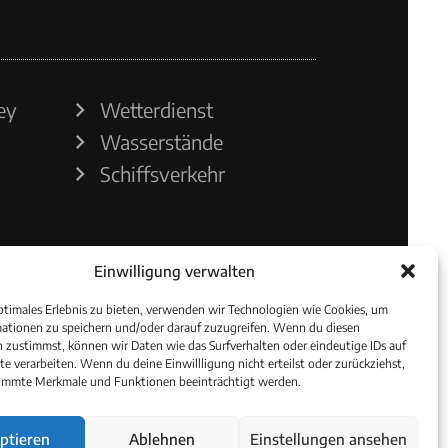
ey
Wetterdienst
Wasserstände
Schiffsverkehr
Einwilligung verwalten
ptimales Erlebnis zu bieten, verwenden wir Technologien wie Cookies, um
ationen zu speichern und/oder darauf zuzugreifen. Wenn du diesen
 zustimmst, können wir Daten wie das Surfverhalten oder eindeutige IDs auf
te verarbeiten. Wenn du deine Einwillligung nicht erteilst oder zurückziehst,
immte Merkmale und Funktionen beeinträchtigt werden.
ptieren
Ablehnen
Einstellungen ansehen