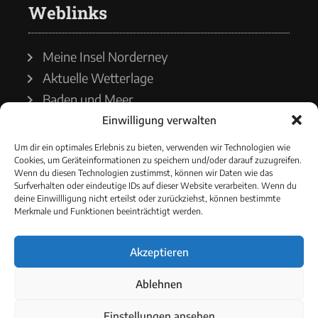
Weblinks
Meine Insel Norderney
Aktuelle Wetterlage
Baden und Meer
Einwilligung verwalten
Wetterdienst
Um dir ein optimales Erlebnis zu bieten, verwenden wir Technologien wie
Cookies, um Geräteinformationen zu speichern und/oder darauf zuzugreifen.
Wasserstände
Wenn du diesen Technologien zustimmst, können wir Daten wie das
Surfverhalten oder eindeutige IDs auf dieser Website verarbeiten. Wenn du
Schiffsverkehr
deine Einwillligung nicht erteilst oder zurückziehst, können bestimmte
Merkmale und Funktionen beeinträchtigt werden.
Akzeptieren
© 2021 - Norderneyer Morgen
Ablehnen
Cookie-Richtlinie
Einstellungen ansehen