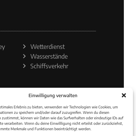
ey
Wetterdienst
Wasserstände
Schiffsverkehr
Einwilligung verwalten
ptimales Erlebnis zu bieten, verwenden wir Technologien wie Cookies, um
ationen zu speichern und/oder darauf zuzugreifen. Wenn du diesen
 zustimmst, können wir Daten wie das Surfverhalten oder eindeutige IDs auf
te verarbeiten. Wenn du deine Einwillligung nicht erteilst oder zurückziehst,
immte Merkmale und Funktionen beeinträchtigt werden.