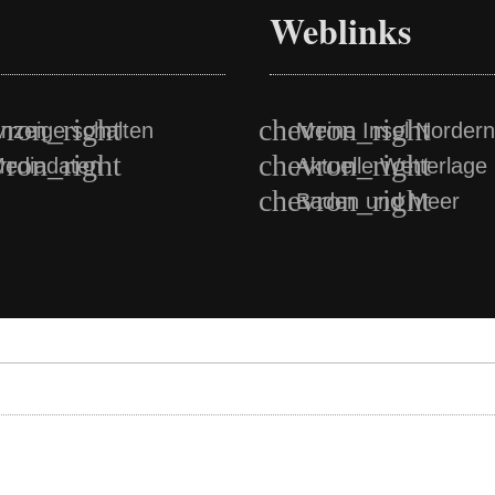
Weblinks
nzeige schalten
Meine Insel Norder
ediadaten
Aktuelle Wetterlage
Baden und Meer