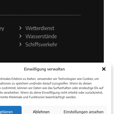
ey
Wetterdienst
Wasserstände
Schiffsverkehr
Einwilligung verwalten
ptimales Erlebnis zu bieten, verwenden wir Technologien wie Cookies, um
ationen zu speichern und/oder darauf zuzugreifen. Wenn du diesen
 zustimmst, können wir Daten wie das Surfverhalten oder eindeutige IDs auf
te verarbeiten. Wenn du deine Einwillligung nicht erteilst oder zurückziehst,
immte Merkmale und Funktionen beeinträchtigt werden.
ptieren
Ablehnen
Einstellungen ansehen