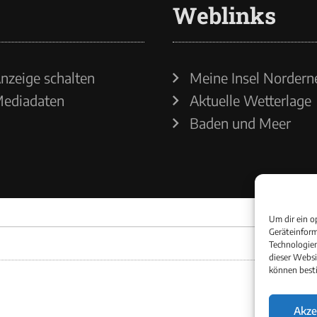
Weblinks
nzeige schalten
Meine Insel Nordern
ediadaten
Aktuelle Wetterlage
Baden und Meer
Um dir ein o
Geräteinform
Technologien
dieser Websi
können best
Akze