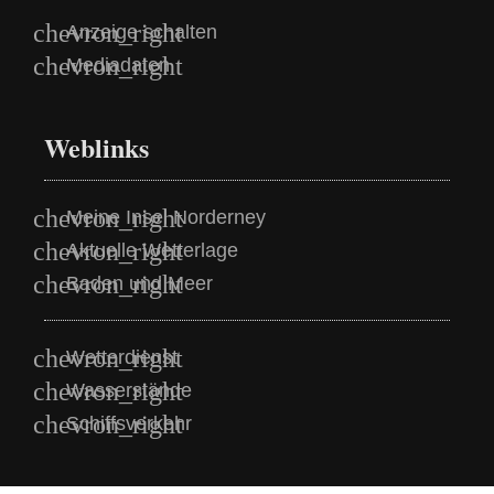
Anzeige schalten
Mediadaten
Weblinks
Meine Insel Norderney
Aktuelle Wetterlage
Baden und Meer
Wetterdienst
Wasserstände
Schiffsverkehr