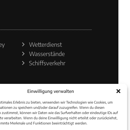
ey
Wetterdienst
Wasserstände
Schiffsverkehr
Einwilligung verwalten
ptimales Erlebnis zu bieten, verwenden wir Technologien wie Cookies, um
ationen zu speichern und/oder darauf zuzugreifen. Wenn du diesen
 zustimmst, können wir Daten wie das Surfverhalten oder eindeutige IDs auf
te verarbeiten. Wenn du deine Einwillligung nicht erteilst oder zurückziehst,
immte Merkmale und Funktionen beeinträchtigt werden.