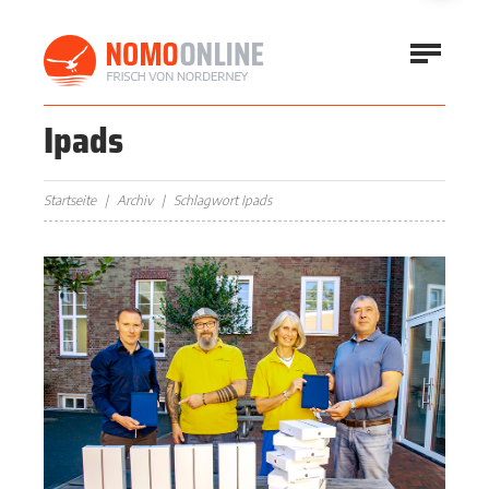
Ipads
Startseite
Archiv
Schlagwort Ipads