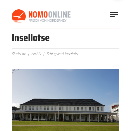
Insellotse
Startseite
Archiv
Schlagwort Insellotse