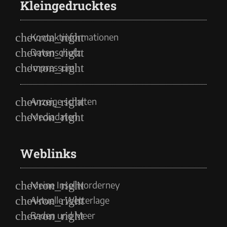
Kleingedrucktes
Kontaktinformationen
Datenschutz
Impressum
Anzeige schalten
Mediadaten
Weblinks
Meine Insel Norderney
Aktuelle Wetterlage
Baden und Meer