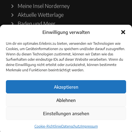
Meine Insel Norderney
Aktuelle Wetterlage
Baden und Meer
Einwilligung verwalten
Wetterdienst
Um dir ein optimales Erlebnis zu bieten, verwenden wir Technologien wie
Cookies, um Geräteinformationen zu speichern und/oder darauf zuzugreifen.
Wasserstände
Wenn du diesen Technologien zustimmst, können wir Daten wie das
Surfverhalten oder eindeutige IDs auf dieser Website verarbeiten. Wenn du
Schiffsverkehr
deine Einwillligung nicht erteilst oder zurückziehst, können bestimmte
Merkmale und Funktionen beeinträchtigt werden.
Akzeptieren
© 2021 - Norderneyer Morgen
Ablehnen
Cookie-Richtlinie
Einstellungen ansehen
Cookie-Richtlinie
Datenschutz
Impressum